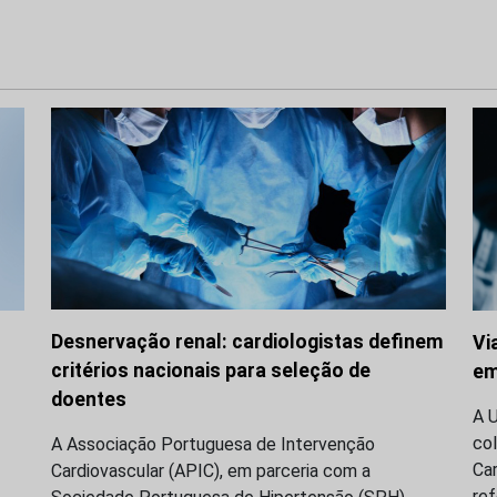
Desnervação renal: cardiologistas definem
Vi
critérios nacionais para seleção de
em
doentes
A 
co
A Associação Portuguesa de Intervenção
Ca
Cardiovascular (APIC), em parceria com a
re