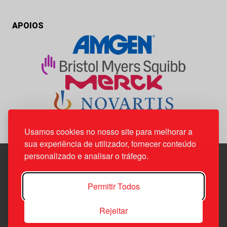
APOIOS
Usamos cookies no nosso site para melhorar a
sua experiência de utilizador, fornecer conteúdo
personalizado e analisar o tráfego.
Edif. Lisboa Oriente | Av. Infante D. Henrique, n.º 333H, esc.
Permitir Todos
37
1800-282 Lisboa | Portugal
Rejeitar
21 850 40 65