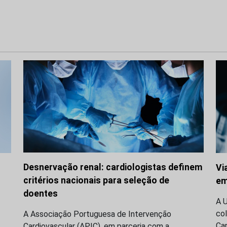
Desnervação renal: cardiologistas definem
Vi
critérios nacionais para seleção de
em
doentes
A 
co
A Associação Portuguesa de Intervenção
Ca
Cardiovascular (APIC), em parceria com a