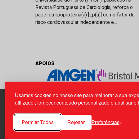
Revista Portuguesa de Cardiologia, reforça o
papel da lipoproteína(a) [Lp(a)] como fator de
risco cardiovascular independente e…
APOIOS
Usamos cookies no nosso site para melhorar a sua expe
utilizador, fornecer conteúdo personalizado e analisar o 
Edif. Lisboa Oriente | Av. Infante D. Henrique, n.º 33
1800-282 Lisboa | Portugal
Permitir Todos
Rejeitar
Preferências
21 850 40 65