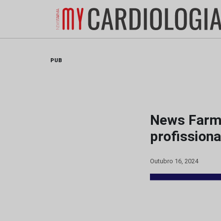
Skip
to
content
PUB
News Farma
profissiona
Outubro 16, 2024