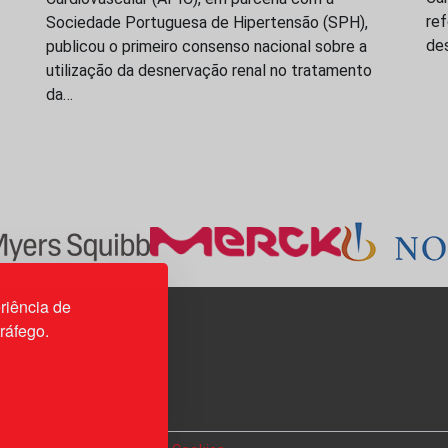
re
Sociedade Portuguesa de Hipertensão (SPH),
de
publicou o primeiro consenso nacional sobre a
utilização da desnervação renal no tratamento
da…
riência de
tráfego.
3H, esc. 37