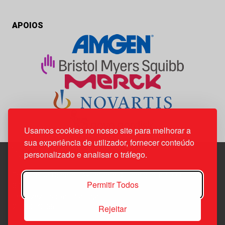
APOIOS
Usamos cookies no nosso site para melhorar a
sua experiência de utilizador, fornecer conteúdo
personalizado e analisar o tráfego.
Edif. Lisboa Oriente | Av. Infante D. Henrique, n.º 333H, esc.
Permitir Todos
37
1800-282 Lisboa | Portugal
Rejeitar
21 850 40 65