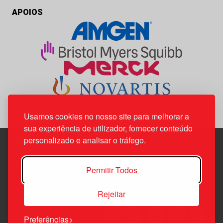
APOIOS
Usamos cookies no nosso site para melhorar a
sua experiência de utilizador, fornecer conteúdo
personalizado e analisar o tráfego.
Edif. Lisboa Oriente | Av. Infante D. Henrique, n.º 333H, esc.
Permitir Todos
37
1800-282 Lisboa | Portugal
Rejeitar
21 850 40 65
Preferências