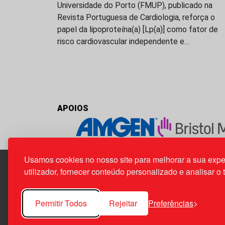
Universidade do Porto (FMUP), publicado na
Revista Portuguesa de Cardiologia, reforça o
papel da lipoproteína(a) [Lp(a)] como fator de
risco cardiovascular independente e…
APOIOS
Usamos cookies no nosso site para melhorar a sua expe
utilizador, fornecer conteúdo personalizado e analisar o 
Edif. Lisboa Oriente | Av. Infante D. Henrique, n.º 33
1800-282 Lisboa | Portugal
Permitir Todos
Rejeitar
Preferências
21 850 40 65