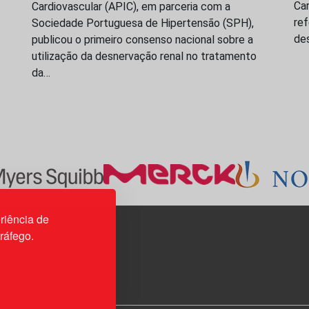
Ca
Cardiovascular (APIC), em parceria com a
re
Sociedade Portuguesa de Hipertensão (SPH),
de
publicou o primeiro consenso nacional sobre a
utilização da desnervação renal no tratamento
da…
riência de
tráfego.
3H, esc. 37