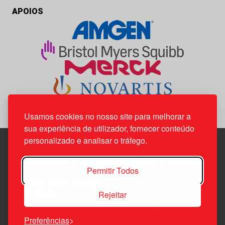
APOIOS
Usamos cookies no nosso site para melhorar a
sua experiência de utilizador, fornecer conteúdo
personalizado e analisar o tráfego.
Edif. Lisboa Oriente | Av. Infante D. Henrique, n.º 333H, esc.
Permitir Todos
37
1800-282 Lisboa | Portugal
Rejeitar
21 850 40 65
Preferências