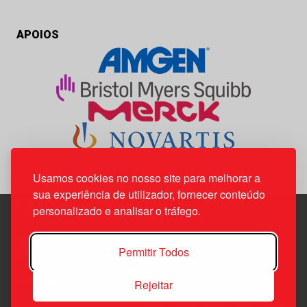
APOIOS
Usamos cookies no nosso site para melhorar a
sua experiência de utilizador, fornecer conteúdo
personalizado e analisar o tráfego.
Edif. Lisboa Oriente | Av. Infante D. Henrique, n.º 333H, esc.
Permitir Todos
37
1800-282 Lisboa | Portugal
Rejeitar
21 850 40 65