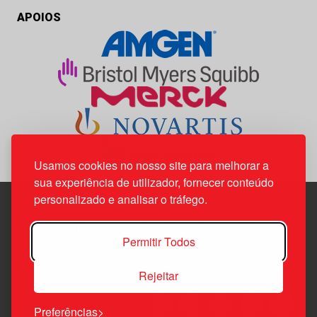
APOIOS
Usamos cookies no nosso site para melhorar a
sua experiência de utilizador, fornecer conteúdo
personalizado e analisar o tráfego.
Edif. Lisboa Oriente | Av. Infante D. Henrique, n.º 333H, esc.
Permitir Todos
37
1800-282 Lisboa | Portugal
Rejeitar
21 850 40 65
Preferências