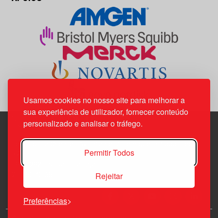
Usamos cookies no nosso site para melhorar a
sua experiência de utilizador, fornecer conteúdo
personalizado e analisar o tráfego.
Edif. Lisboa Oriente | Av. Infante D. Henrique, n.º 333H, esc.
Permitir Todos
37
1800-282 Lisboa | Portugal
Rejeitar
21 850 40 65
Preferências