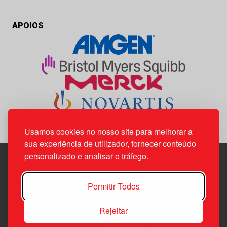
APOIOS
Usamos cookies no nosso site para melhorar a
sua experiência de utilizador, fornecer conteúdo
personalizado e analisar o tráfego.
Edif. Lisboa Oriente | Av. Infante D. Henrique, n.º 333H, esc.
Permitir Todos
37
1800-282 Lisboa | Portugal
Rejeitar
21 850 40 65