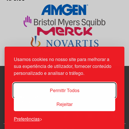
Usamos cookies no nosso site para melhorar a
sua experiência de utilizador, fornecer conteúdo
personalizado e analisar o tráfego.
Edif. Lisboa Oriente | Av. Infante D. Henrique, n.º 333H, esc.
Permitir Todos
37
1800-282 Lisboa | Portugal
Rejeitar
21 850 40 65
Preferências