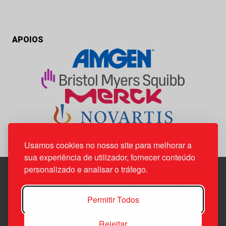
APOIOS
Usamos cookies no nosso site para melhorar a
sua experiência de utilizador, fornecer conteúdo
personalizado e analisar o tráfego.
Edif. Lisboa Oriente | Av. Infante D. Henrique, n.º 333H, esc.
Permitir Todos
37
1800-282 Lisboa | Portugal
Rejeitar
21 850 40 65