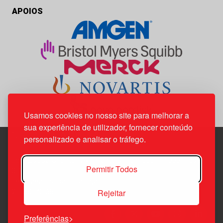
APOIOS
Usamos cookies no nosso site para melhorar a
sua experiência de utilizador, fornecer conteúdo
personalizado e analisar o tráfego.
Edif. Lisboa Oriente | Av. Infante D. Henrique, n.º 333H, esc.
Permitir Todos
37
1800-282 Lisboa | Portugal
Rejeitar
21 850 40 65
Preferências