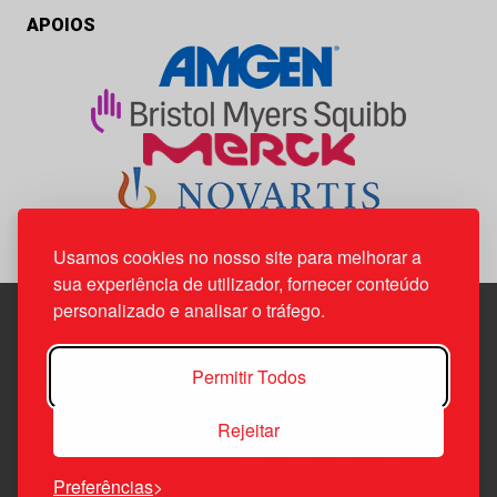
APOIOS
Usamos cookies no nosso site para melhorar a
sua experiência de utilizador, fornecer conteúdo
personalizado e analisar o tráfego.
Edif. Lisboa Oriente | Av. Infante D. Henrique, n.º 333H, esc.
Permitir Todos
37
1800-282 Lisboa | Portugal
Rejeitar
21 850 40 65
Preferências