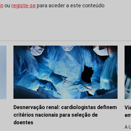
in
ou
registe-se
para aceder a este conteúdo
Desnervação renal: cardiologistas definem
Vi
critérios nacionais para seleção de
em
doentes
A 