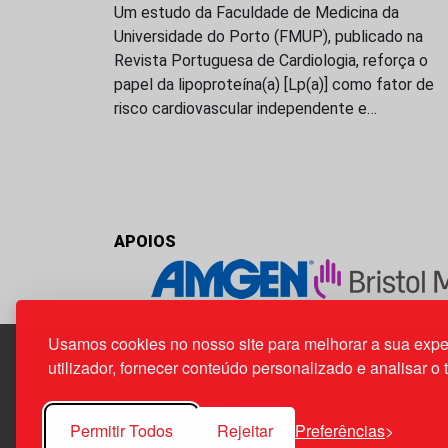
Um estudo da Faculdade de Medicina da
Universidade do Porto (FMUP), publicado na
Revista Portuguesa de Cardiologia, reforça o
papel da lipoproteína(a) [Lp(a)] como fator de
risco cardiovascular independente e…
APOIOS
Usamos cookies no nosso site para melhorar a sua expe
utilizador, fornecer conteúdo personalizado e analisar o 
Edif. Lisboa Oriente | Av. Infante D. Henrique, n.º 33
1800-282 Lisboa | Portugal
Permitir Todos
Rejeitar
Preferências
21 850 40 65