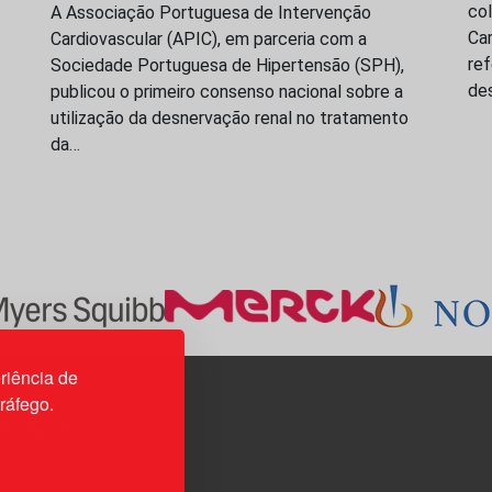
co
A Associação Portuguesa de Intervenção
Ca
Cardiovascular (APIC), em parceria com a
re
Sociedade Portuguesa de Hipertensão (SPH),
de
publicou o primeiro consenso nacional sobre a
utilização da desnervação renal no tratamento
da…
riência de
tráfego.
3H, esc. 37