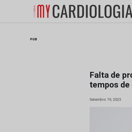
Skip
to
content
PUB
Falta de pr
tempos de 
Setembro 19, 2023