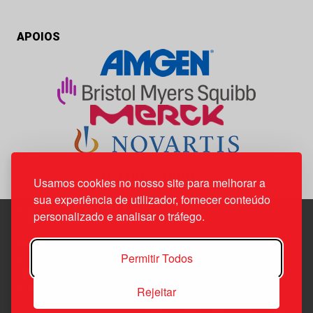
APOIOS
Usamos cookies no nosso site para melhorar a
sua experiência de utilizador, fornecer conteúdo
personalizado e analisar o tráfego.
Edif. Lisboa Oriente | Av. Infante D. Henrique, n.º 333H, esc.
Permitir Todos
37
1800-282 Lisboa | Portugal
Rejeitar
21 850 40 65