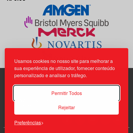
Usamos cookies no nosso site para melhorar a
sua experiência de utilizador, fornecer conteúdo
personalizado e analisar o tráfego.
Edif. Lisboa Oriente | Av. Infante D. Henrique, n.º 333H, esc.
Permitir Todos
37
1800-282 Lisboa | Portugal
Rejeitar
21 850 40 65
Preferências