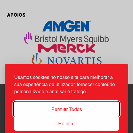
APOIOS
Usamos cookies no nosso site para melhorar a
sua experiência de utilizador, fornecer conteúdo
personalizado e analisar o tráfego.
Edif. Lisboa Oriente | Av. Infante D. Henrique, n.º 333H, esc.
Permitir Todos
37
1800-282 Lisboa | Portugal
Rejeitar
21 850 40 65