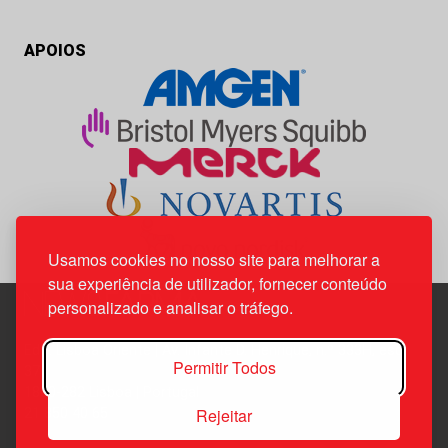
APOIOS
Usamos cookies no nosso site para melhorar a
sua experiência de utilizador, fornecer conteúdo
personalizado e analisar o tráfego.
Edif. Lisboa Oriente | Av. Infante D. Henrique, n.º 333H, esc.
Permitir Todos
37
1800-282 Lisboa | Portugal
Rejeitar
21 850 40 65