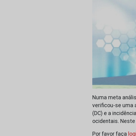
Numa meta análise
verificou-se uma 
(DC) e a incidênc
ocidentais. Nest
Por favor faça
log