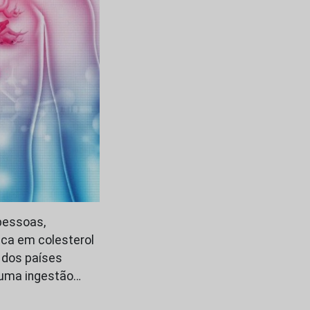
pessoas,
ica em colesterol
o dos países
 uma ingestão…