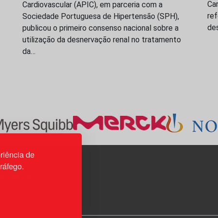
Ca
Cardiovascular (APIC), em parceria com a
re
Sociedade Portuguesa de Hipertensão (SPH),
de
publicou o primeiro consenso nacional sobre a
utilização da desnervação renal no tratamento
da…
riência de
tráfego.
3H, esc. 37