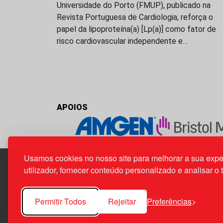
Universidade do Porto (FMUP), publicado na
Revista Portuguesa de Cardiologia, reforça o
papel da lipoproteína(a) [Lp(a)] como fator de
risco cardiovascular independente e…
APOIOS
Usamos cookies no nosso site para melhorar a sua expe
utilizador, fornecer conteúdo personalizado e analisar o 
Edif. Lisboa Oriente | Av. Infante D. Henrique, n.º 33
1800-282 Lisboa | Portugal
Permitir Todos
Rejeitar
Preferências
21 850 40 65