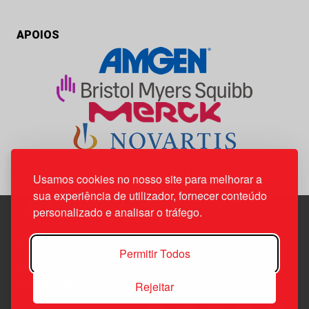
APOIOS
Usamos cookies no nosso site para melhorar a
sua experiência de utilizador, fornecer conteúdo
personalizado e analisar o tráfego.
Edif. Lisboa Oriente | Av. Infante D. Henrique, n.º 333H, esc.
Permitir Todos
37
1800-282 Lisboa | Portugal
Rejeitar
21 850 40 65