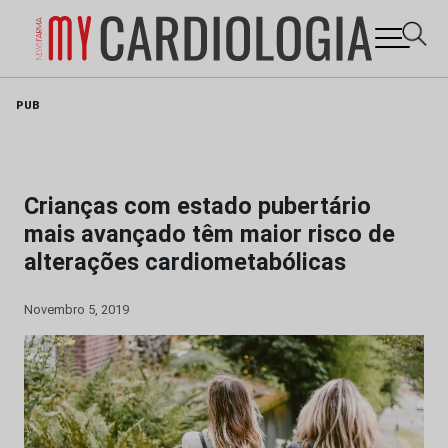
Skip
PUB
to
content
Crianças com estado pubertário
mais avançado têm maior risco de
alterações cardiometabólicas
Novembro 5, 2019