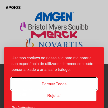
APOIOS
Usamos cookies no nosso site para melhorar a
sua experiência de utilizador, fornecer conteúdo
personalizado e analisar o tráfego.
Edif. Lisboa Oriente | Av. Infante D. Henrique, n.º 333H, esc.
Permitir Todos
37
1800-282 Lisboa | Portugal
Rejeitar
21 850 40 65
Preferências