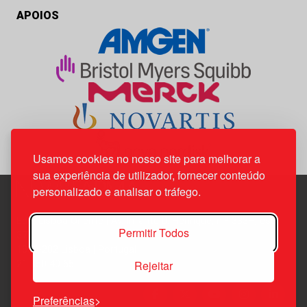
APOIOS
Usamos cookies no nosso site para melhorar a
sua experiência de utilizador, fornecer conteúdo
personalizado e analisar o tráfego.
Edif. Lisboa Oriente | Av. Infante D. Henrique, n.º 333H, esc.
Permitir Todos
37
1800-282 Lisboa | Portugal
Rejeitar
21 850 40 65
Preferências