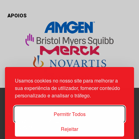
APOIOS
Usamos cookies no nosso site para melhorar a
sua experiência de utilizador, fornecer conteúdo
personalizado e analisar o tráfego.
Edif. Lisboa Oriente | Av. Infante D. Henrique, n.º 333H, esc.
Permitir Todos
37
1800-282 Lisboa | Portugal
Rejeitar
21 850 40 65