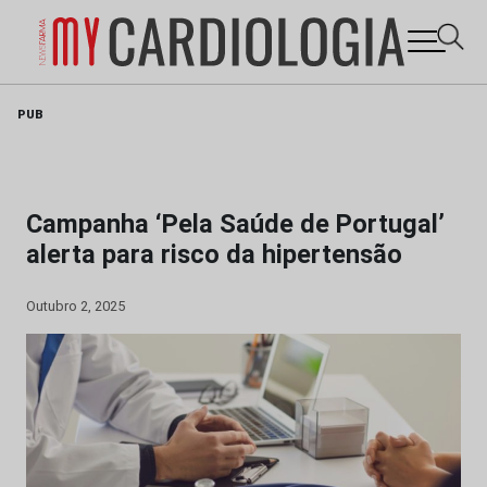
Skip
PUB
to
content
Campanha ‘Pela Saúde de Portugal’
alerta para risco da hipertensão
Outubro 2, 2025