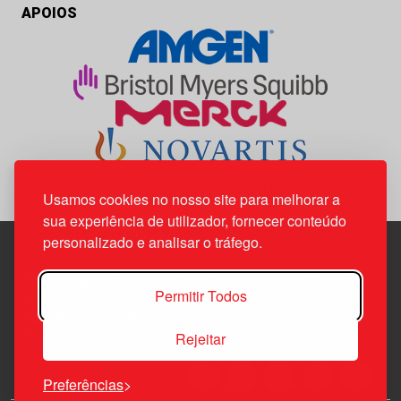
APOIOS
Usamos cookies no nosso site para melhorar a
sua experiência de utilizador, fornecer conteúdo
personalizado e analisar o tráfego.
Edif. Lisboa Oriente | Av. Infante D. Henrique, n.º 333H, esc.
Permitir Todos
37
1800-282 Lisboa | Portugal
Rejeitar
21 850 40 65
Preferências