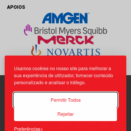
APOIOS
Usamos cookies no nosso site para melhorar a
sua experiência de utilizador, fornecer conteúdo
personalizado e analisar o tráfego.
Edif. Lisboa Oriente | Av. Infante D. Henrique, n.º 333H, esc.
Permitir Todos
37
1800-282 Lisboa | Portugal
Rejeitar
21 850 40 65
Preferências