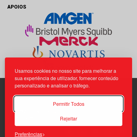
APOIOS
Usamos cookies no nosso site para melhorar a
sua experiência de utilizador, fornecer conteúdo
personalizado e analisar o tráfego.
Edif. Lisboa Oriente | Av. Infante D. Henrique, n.º 333H, esc.
Permitir Todos
37
1800-282 Lisboa | Portugal
Rejeitar
21 850 40 65
Preferências