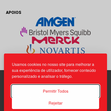
APOIOS
Usamos cookies no nosso site para melhorar a
sua experiência de utilizador, fornecer conteúdo
personalizado e analisar o tráfego.
Edif. Lisboa Oriente | Av. Infante D. Henrique, n.º 333H, esc.
Permitir Todos
37
1800-282 Lisboa | Portugal
Rejeitar
21 850 40 65