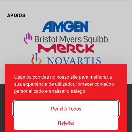
APOIOS
Usamos cookies no nosso site para melhorar a
sua experiência de utilizador, fornecer conteúdo
personalizado e analisar o tráfego.
Edif. Lisboa Oriente | Av. Infante D. Henrique, n.º 333H, esc.
Permitir Todos
37
1800-282 Lisboa | Portugal
Rejeitar
21 850 40 65