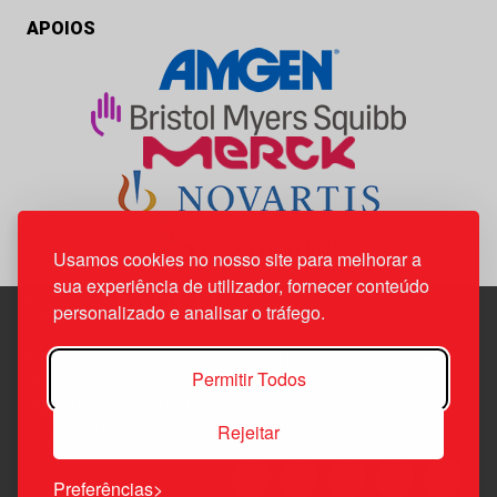
APOIOS
Usamos cookies no nosso site para melhorar a
sua experiência de utilizador, fornecer conteúdo
personalizado e analisar o tráfego.
Edif. Lisboa Oriente | Av. Infante D. Henrique, n.º 333H, esc.
Permitir Todos
37
1800-282 Lisboa | Portugal
Rejeitar
21 850 40 65
Preferências